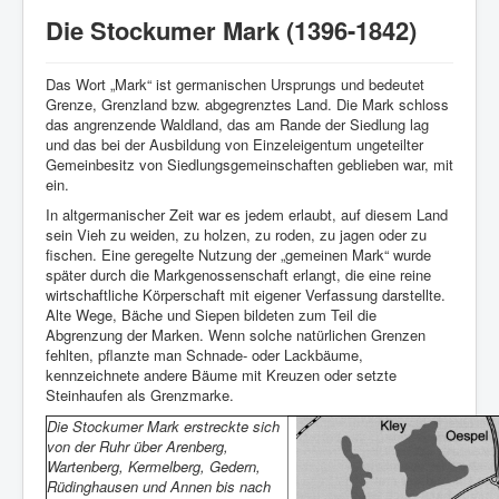
Startseite
Die Stockumer Mark (1396-1842)
Verein
Geschichte
Das Wort „Mark“ ist germanischen Ursprungs und bedeutet
Grenze, Grenzland bzw. abgegrenztes Land. Die Mark schloss
Veranstaltungen
das angrenzende Waldland, das am Rande der Siedlung lag
und das bei der Ausbildung von Einzeleigentum ungeteilter
Aktuelles
Gemeinbesitz von Siedlungsgemeinschaften geblieben war, mit
ein.
Heimatlied
In altgermanischer Zeit war es jedem erlaubt, auf diesem Land
Archiv
sein Vieh zu weiden, zu holzen, zu roden, zu jagen oder zu
fischen. Eine geregelte Nutzung der „gemeinen Mark“ wurde
Bildergalerie
später durch die Markgenossenschaft erlangt, die eine reine
wirtschaftliche Körperschaft mit eigener Verfassung darstellte.
Impressum/Datenschutz
Alte Wege, Bäche und Siepen bildeten zum Teil die
Abgrenzung der Marken. Wenn solche natürlichen Grenzen
Links
fehlten, pflanzte man Schnade- oder Lackbäume,
kennzeichnete andere Bäume mit Kreuzen oder setzte
Steinhaufen als Grenzmarke.
Die Stockumer Mark erstreckte sich
von der Ruhr über Arenberg,
Wartenberg, Kermelberg, Gedern,
Rüdinghausen und Annen bis nach