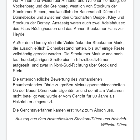
von Annen und Wullen der Annener und Wullener Homberg, der
Vöckenberg und der Steinberg, westlich von Stockum der
Stockumer Siepen, nordwestlich der Bauerschaft Düren die
Dünnebecke und zwischen den Ortschaften Oespel, Kley und
Stockum der Dorney. Ansässig waren auch zwei Adelshäuser:
das Haus Rüdinghausen und das Annen-Stockumer Haus zur
Heyde.
Außer dem Dorney sind die Waldstücke der Stockumer Mark,
die ausschließlich Eichenbestand hatten, bis auf einige Reste
vollständig gerodet worden. Die Stockumer Mark wurde nach
fast hundertjährigen Streitereien in Einzelbesitztümer
aufgeteilt, und zwar in Nord-Süd-Richtung über Stock und
Stein.
Die unterschiedliche Bewertung des vorhandenen
Baumbestandes führte zu großen Meinungsverschiedenheiten.
Da der Bauer Düren kein Eigentümer und somit am Verfahren
nicht beteiligt war, wurde er vom Gericht für 30 Jahre als
Holzrichter eingesetzt.
Die Gerichtsverfahren kamen erst 1842 zum Abschluss.
Auszug aus dem Heimatlexikon Stockum/Düren und Heinrich-
Wilhelm Düren