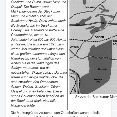
Stockum und Düren, sowie Kley und
Oespel. Die Bauern waren
Markengenossen der Stockumer
Mark und Anteilsnutzer der
Stockumer Heide. Dazu zählte auch
die Mergelgrube im Stockumer
Dorney. Das Markenland hatte eine
Gesamtfläche, die im 18.
Jahrhundert etwa 800 bis 900 Hektar
umfasste. Sie wurde um 1395 zum
ersten Mal erwähnt und umschloss
einen großen zusammenhängenden
Naturbezirk, der sich südlich von
Annen bis in die Waldungen des
Ardeys erstreckte, wie die
nebenstehen Skizze zeigt. . Darunter
waren auch einige Waldstücke, die
sich zwischen den Ortschaften
Annen, Wullen, Stockum, Düren,
Oespel und Kley befanden. Diese
sechs Bauernschaften besaßen an
Skizze der Stockumer Mar
der Stockumer Mark ebenfalls
Nutzungsrechte.
Die Markengründe zwischen den Ortschaften waren: nördlich