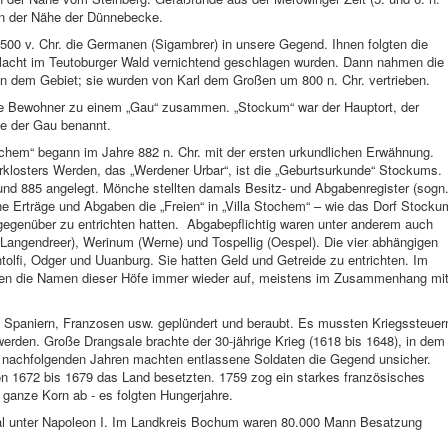
 in der Nähe der Dünnebecke.
500 v. Chr. die Germanen (Sigambrer) in unsere Gegend. Ihnen folgten die
chlacht im Teutoburger Wald vernichtend geschlagen wurden. Dann nahmen die
n dem Gebiet; sie wurden von Karl dem Großen um 800 n. Chr. vertrieben.
ie Bewohner zu einem „Gau“ zusammen. „Stockum“ war der Hauptort, der
de der Gau benannt.
ochem“ begann im Jahre 882 n. Chr. mit der ersten urkundlichen Erwähnung.
rklosters Werden, das „Werdener Urbar“, ist die „Geburtsurkunde“ Stockums.
nd 885 angelegt. Mönche stellten damals Besitz- und Abgabenregister (sogn
 Erträge und Abgaben die „Freien“ in „Villa Stochem“ – wie das Dorf Stocku
egenüber zu entrichten hatten. Abgabepflichtig waren unter anderem auch
 (Langendreer), Werinum (Werne) und Tospellig (Oespel). Die vier abhängigen
olfi, Odger und Uuanburg. Sie hatten Geld und Getreide zu entrichten. Im
chen die Namen dieser Höfe immer wieder auf, meistens im Zusammenhang mi
 Spaniern, Franzosen usw. geplündert und beraubt. Es mussten Kriegssteuer
erden. Große Drangsale brachte der 30-jährige Krieg (1618 bis 1648), in dem
n nachfolgenden Jahren machten entlassene Soldaten die Gegend unsicher.
on 1672 bis 1679 das Land besetzten. 1759 zog ein starkes französisches
anze Korn ab - es folgten Hungerjahre.
l unter Napoleon I. Im Landkreis Bochum waren 80.000 Mann Besatzung