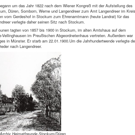
egann um das Jahr 1822 nach dem Wiener Kongreß mit der Aufstellung des
ockum, Düren, Somborn, Werne und Langendreer zum Amt Langendreer im Krei
en vom Gerdeshof in Stockum zum Ehrenamtmann (heute Landrat) für das
dreer verlegte daher seinen Sitz nach Stockum.
munen tagten von 1857 bis 1900 in Stockum, im alten Amtshaus auf dem
e-Vellinghausen im Preußischen Abgeordnetenhaus vertreten. Außerdem war
tages in Münster. Er starb am 22.01.1900.Um die Jahrhundertwende verlegte de
ieder nach Langendreer.
rchiv Heimatfreunde Stockum/Düren