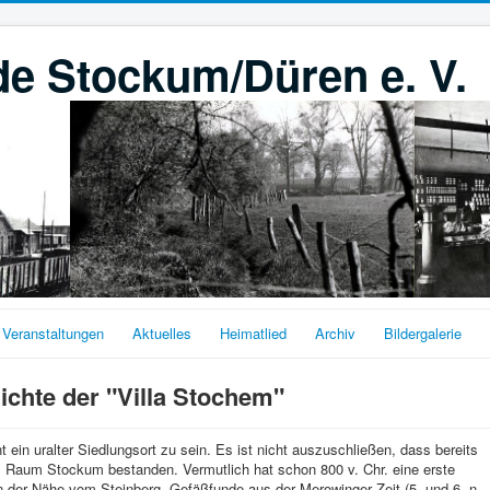
e Stockum/Düren e. V.
Veranstaltungen
Aktuelles
Heimatlied
Archiv
Bildergalerie
ichte der "Villa Stochem"
in uralter Siedlungsort zu sein. Es ist nicht auszuschließen, dass bereits
m Raum Stockum bestanden. Vermutlich hat schon 800 v. Chr. eine erste
in der Nähe vom Steinberg. Gefäßfunde aus der Merowinger Zeit (5. und 6. n.