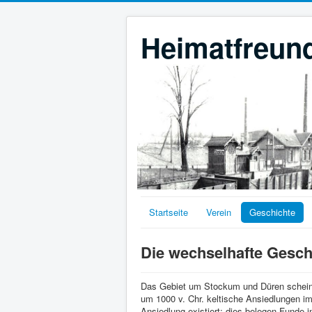
Heimatfreund
Startseite
Verein
Geschichte
Die wechselhafte Gesch
Das Gebiet um Stockum und Düren scheint e
um 1000 v. Chr. keltische Ansiedlungen i
Ansiedlung existiert; dies belegen Funde 