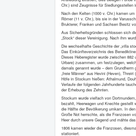
Chr.) sind Zeugnisse für Siedlungsstellen
Nach den Kelten (1000 v. Chr.) kamen um 
Römer (11 v. Chr.), bis sie in der Varuss
Brukterer, Franken und Sachsen Besitz vo
Aus Sicherheitsgründen schlossen sich d
„Stock“ dieser Vereinigung. Nach ihm wur
Die wechselhafte Geschichte der „villa st
Das Einkünfteverzeichnis des Benediktine
Dieses Heberegister wurde zwischen 882 u
Urbare) zusammen, um festzulegen, welche
damals genannt wurde – dem Grundherrn g
„freie Männer“ aus Hevini (Heven), Threiri
Höfe in Stockum hießen: Athalmund, Douht
Verlaufe der folgenden Jahrhunderte tau
der Erhebung des Zehnten.
Stockum wurde vielfach von Dortmundern,
bezahlt, Heerwagen und Knechte gestellt w
die Hälfte der Bevölkerung umkam. In de
Große Not herrschte, als die Franzosen v
Heer durch unsere Gegend und mähte das g
1806 kamen wieder die Franzosen, diesma
stationiert.