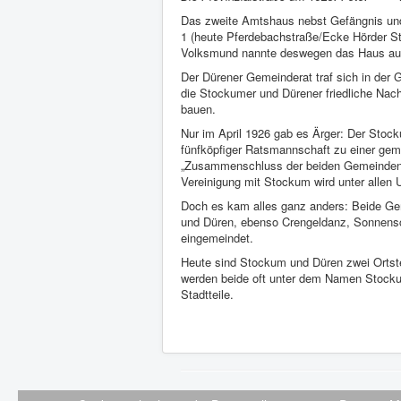
Das zweite Amtshaus nebst Gefängnis und
1 (heute Pferdebachstraße/Ecke Hörder St
Volksmund nannte deswegen das Haus au
Der Dürener Gemeinderat traf sich in der 
die Stockumer und Dürener friedliche Nac
bauen.
Nur im April 1926 gab es Ärger: Der Stoc
fünfköpfiger Ratsmannschaft zu einer ge
„Zusammenschluss der beiden Gemeinden“.Di
Vereinigung mit Stockum wird unter allen
Doch es kam alles ganz anders: Beide Ge
und Düren, ebenso Crengeldanz, Sonnensc
eingemeindet.
Heute sind Stockum und Düren zwei Ortsteil
werden beide oft unter dem Namen Stock
Stadtteile.
© 2026 Heimatfreunde Stockum/Düren e. 