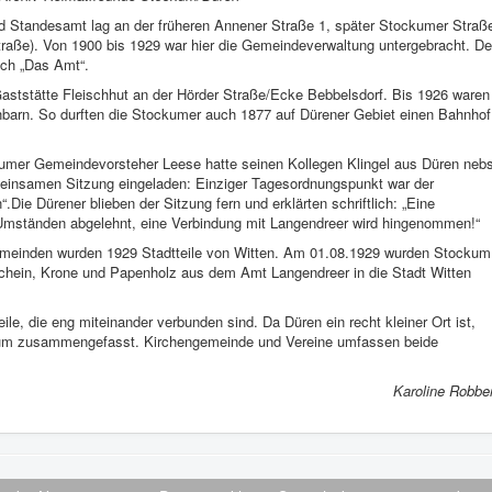
 Standesamt lag an der früheren Annener Straße 1, später Stockumer Straß
raße). Von 1900 bis 1929 war hier die Gemeindeverwaltung untergebracht. De
ch „Das Amt“.
Gaststätte Fleischhut an der Hörder Straße/Ecke Bebbelsdorf. Bis 1926 waren
hbarn. So durften die Stockumer auch 1877 auf Dürener Gebiet einen Bahnhof
kumer Gemeindevorsteher Leese hatte seinen Kollegen Klingel aus Düren nebs
meinsamen Sitzung eingeladen: Einziger Tagesordnungspunkt war der
e Dürener blieben der Sitzung fern und erklärten schriftlich: „Eine
 Umständen abgelehnt, eine Verbindung mit Langendreer wird hingenommen!“
meinden wurden 1929 Stadtteile von Witten. Am 01.08.1929 wurden Stockum
hein, Krone und Papenholz aus dem Amt Langendreer in die Stadt Witten
e, die eng miteinander verbunden sind. Da Düren ein recht kleiner Ort ist,
um zusammengefasst. Kirchengemeinde und Vereine umfassen beide
Karoline Robber
V.