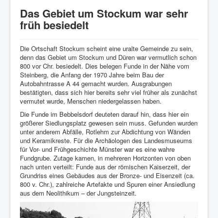
Startseite
Das Gebiet um Stockum war sehr
Verein
früh besiedelt
Geschichte
Die Ortschaft Stockum scheint eine uralte Gemeinde zu sein,
Veranstaltungen
denn das Gebiet um Stockum und Düren war vermutlich schon
800 vor Chr. besiedelt. Dies belegen Funde in der Nähe vom
Aktuelles
Steinberg, die Anfang der 1970 Jahre beim Bau der
Autobahntrasse A 44 gemacht wurden. Ausgrabungen
Heimatlied
bestätigten, dass sich hier bereits sehr viel früher als zunächst
vermutet wurde, Menschen niedergelassen haben.
Archiv
Die Funde im Bebbelsdorf deuteten darauf hin, dass hier ein
Bildergalerie
größerer Siedlungsplatz gewesen sein muss. Gefunden wurden
unter anderem Abfälle, Rotlehm zur Abdichtung von Wänden
Impressum/Datenschutz
und Keramikreste. Für die Archäologen des Landesmuseums
für Vor- und Frühgeschichte Münster war es eine wahre
Links
Fundgrube. Zutage kamen, in mehreren Horizonten von oben
nach unten verteilt: Funde aus der römischen Kaiserzeit, der
Grundriss eines Gebäudes aus der Bronze- und Eisenzeit (ca.
800 v. Chr.), zahlreiche Artefakte und Spuren einer Ansiedlung
aus dem Neolithikum – der Jungsteinzeit.