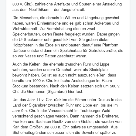
800 v. Chr.), zahlreiche Artefakte und Spuren einer Ansiedlung
aus dem Neolithikum – der Jungsteinzeit.
Die Menschen, die damals in Witten und Umgebung gewohnt
haben, waren Einheimische und es gab schon Ackerbau und
Viehwirtschaft. Zur Vorratshaltung dienten zwei
Speicherbauten, deren Reste freigelegt wurden. Dabei gingen
die Ur-Stockumer sehr geschickt vor: Sie gruben dicke
Holzpfosten in die Erde ein und bauten darauf eine Plattform.
Darüber entstand dann ein Speicherbau für Getreidevorräte, die
so vor Nässe und Ratten geschützt waren.
Auch die Kelten, die ehemals zwischen Ruhr und Lippe
wohnten, werden unsere Ortschaft wohl als Siedelplatz
bewohnt haben. So ist es auch nicht auszuschließen, dass
bereits um 1000 v. Chr. keltische Ansiedlungen im Raum
Stockum bestanden. Nach den Kelten setzten sich um 500 v.
Chr. die Germanen (Sigambrer) hier fest.
Um das Jahr 11 v. Chr. rückten die Römer unter Drusus in das
Land der Sigambrer zwischen Ruhr und Lippe ein, bis sie im
Jahr 9 n. Chr. in der Varusschlacht im Teutoburger Wald
vernichtend geschlagen wurden. Dann nahmen die Brukterer,
Franken und Sachsen Besitz von dem Gebiet; sie wurden von
Karl dem Großen um 800 n. Chr. teilweise umgesiedelt Aus
Sicherheitsgründen schlossen sich die Bewohner später zu