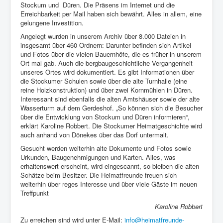
Stockum und Düren. Die Präsens im Internet und die
Erreichbarkeit per Mail haben sich bewährt. Alles in allem, eine
gelungene Investition.
Angelegt wurden in unserem Archiv über 8.000 Dateien in
insgesamt über 460 Ordnern: Darunter befinden sich Artikel
und Fotos über die vielen Bauernhöfe, die es früher in unserem
Ort mal gab. Auch die bergbaugeschichtliche Vergangenheit
unseres Ortes wird dokumentiert. Es gibt Informationen über
die Stockumer Schulen sowie über die alte Turnhalle (eine
reine Holzkonstruktion) und über zwei Kornmühlen in Düren.
Interessant sind ebenfalls die alten Amtshäuser sowie der alte
Wasserturm auf dem Gerdeshof. „So können sich die Besucher
über die Entwicklung von Stockum und Düren informieren“,
erklärt Karoline Robbert. Die Stockumer Heimatgeschichte wird
auch anhand von Dönekes über das Dorf untermalt.
Gesucht werden weiterhin alte Dokumente und Fotos sowie
Urkunden, Baugenehmigungen und Karten. Alles, was
erhaltenswert erscheint, wird eingescannt, so bleiben die alten
Schätze beim Besitzer. Die Heimatfreunde freuen sich
weiterhin über reges Interesse und über viele Gäste im neuen
Treffpunkt
Karoline Robbert
Zu erreichen sind wird unter E-Mail:
info@heimatfreunde-