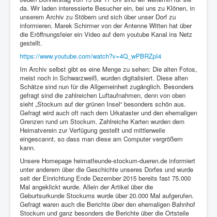
da. Wir laden interessierte Besucher ein, bei uns zu Klönen, in
unserem Archiv zu Stöbern und sich über unser Dorf zu
informieren. Marek Schirmer von der Antenne Witten hat über
die Eröffnungsfeier ein Video auf dem youtube Kanal ins Netz
gestellt.
https://www.youtube.com/watch?v=4Q_wPBRZpI4
Im Archiv selbst gibt es eine Menge zu sehen: Die alten Fotos,
meist noch in Schwarzweiß, wurden digitalisiert. Diese alten
Schätze sind nun für die Allgemeinheit zugänglich. Besonders
gefragt sind die zahlreichen Luftaufnahmen, denn von oben
sieht „Stockum auf der grünen Insel“ besonders schön aus.
Gefragt wird auch oft nach dem Urkataster und den ehemaligen
Grenzen rund um Stockum. Zahlreiche Karten wurden dem
Heimatverein zur Verfügung gestellt und mittlerweile
eingescannt, so dass man diese am Computer vergrößern
kann.
Unsere Homepage heimatfeunde-stockum-dueren.de informiert
unter anderem über die Geschichte unseres Dorfes und wurde
seit der Einrichtung Ende Dezember 2015 bereits fast 75.000
Mal angeklickt wurde. Allein der Artikel über die
Geburtsurkunde Stockums wurde über 20.000 Mal aufgerufen.
Gefragt waren auch die Berichte über den ehemaligen Bahnhof
Stockum und ganz besonders die Berichte über die Ortsteile