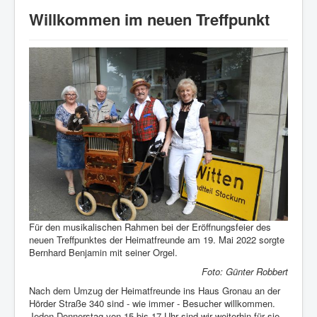
Startseite
Willkommen im neuen Treffpunkt
Verein
Geschichte
Veranstaltungen
Aktuelles
Heimatlied
Archiv
Bildergalerie
Impressum/Datenschutz
Links
Für den musikalischen Rahmen bei der Eröffnungsfeier des
neuen Treffpunktes der Heimatfreunde am 19. Mai 2022 sorgte
Bernhard Benjamin mit seiner Orgel.
Foto: Günter Robbert
Nach dem Umzug der Heimatfreunde ins Haus Gronau an der
Hörder Straße 340 sind - wie immer - Besucher willkommen.
Jeden Donnerstag von 15 bis 17 Uhr sind wir weiterhin für sie