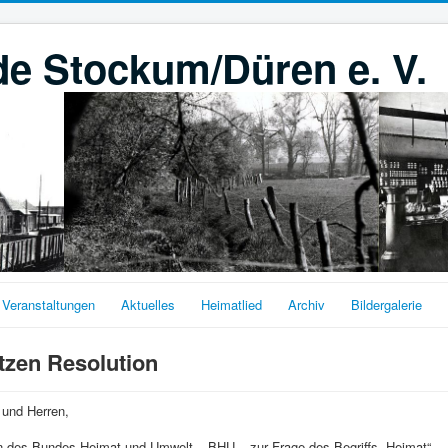
e Stockum/Düren e. V.
Veranstaltungen
Aktuelles
Heimatlied
Archiv
Bildergalerie
tzen Resolution
 und Herren,
n des Bundes Heimat und Umwelt – BHU – zur Frage des Begriffs „Heimat“.