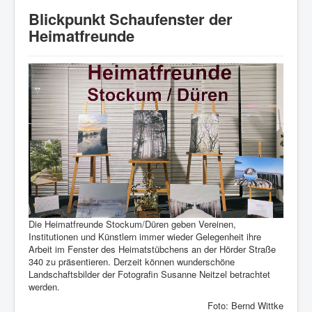
Startseite
Blickpunkt Schaufenster der
Verein
Heimatfreunde
Geschichte
Veranstaltungen
Aktuelles
Heimatlied
Archiv
Bildergalerie
Impressum/Datenschutz
Links
Die Heimatfreunde Stockum/Düren geben Vereinen,
Institutionen und Künstlern immer wieder Gelegenheit ihre
Arbeit im Fenster des Heimatstübchens an der Hörder Straße
340 zu präsentieren. Derzeit können wunderschöne
Landschaftsbilder der Fotografin Susanne Neitzel betrachtet
werden.
Foto: Bernd Wittke