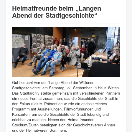
Startseite
Heimatfreunde beim „Langen
Verein
Abend der Stadtgeschichte“
Geschichte
Veranstaltungen
Aktuelles
Heimatlied
Archiv
Bildergalerie
Impressum/Datenschutz
Gut besucht war der "Lange Abend der Wittener
Stadtgeschichte" am Samstag, 27. September, in Haus Witten.
Links
Das Stadtarchiv stellte gemeinsam mit verschiedenen Partnern
ein neues Format zusammen, das die Geschichte der Stadt in
den Fokus rückte. Präsentiert wurde ein erlebnisreiches
Programm mit Ausstellungen, Filmvorführungen und
Konzerten, um so die Geschichte der Stadt lebendig und
erlebbar zu machen. Neben den Heimatfreunden
Stockum/Düren beteiligten sich der Geschichtsverein Annen
und der Heimatverein Bommern.